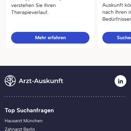
Auskunft kö
verstehen Sie Ihren
nach Ihren i
Therapieverlauf.
Bedürfnisse
Mehr erfahren
Sucher
Top Suchanfragen
Hausarzt München
Zahnarzt Berlin