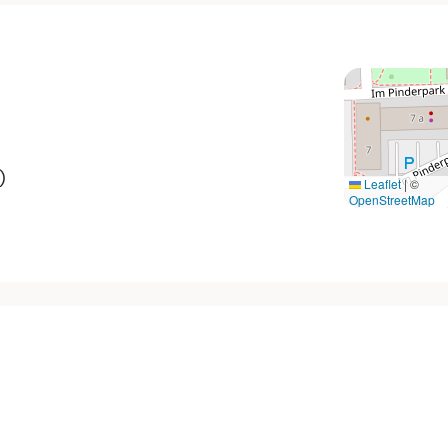
)
Leaflet
|
©
OpenStreetMap