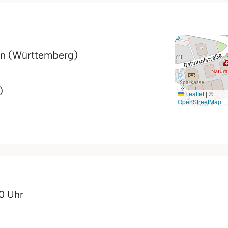
in (Württemberg)
)
Leaflet
|
©
OpenStreetMap
00 Uhr