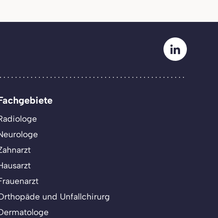
Fachgebiete
Radiologe
Neurologe
Zahnarzt
Hausarzt
Frauenarzt
Orthopäde und Unfallchirurg
Dermatologe