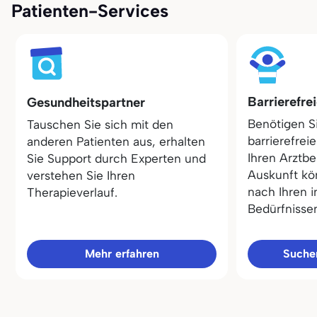
Patienten-Services
Barrierefre
Gesundheitspartner
Benötigen S
Tauschen Sie sich mit den
barrierefrei
anderen Patienten aus, erhalten
Ihren Arztbe
Sie Support durch Experten und
Auskunft kö
verstehen Sie Ihren
nach Ihren i
Therapieverlauf.
Bedürfnisse
Mehr erfahren
Sucher