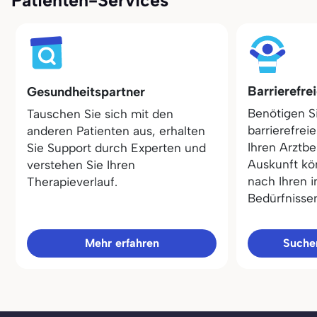
Barrierefre
Gesundheitspartner
Benötigen S
Tauschen Sie sich mit den
barrierefrei
anderen Patienten aus, erhalten
Ihren Arztbe
Sie Support durch Experten und
Auskunft kö
verstehen Sie Ihren
nach Ihren i
Therapieverlauf.
Bedürfnisse
Mehr erfahren
Sucher