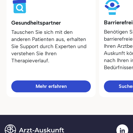
Barrierefre
Gesundheitspartner
Benötigen S
Tauschen Sie sich mit den
barrierefrei
anderen Patienten aus, erhalten
Ihren Arztbe
Sie Support durch Experten und
Auskunft kö
verstehen Sie Ihren
nach Ihren i
Therapieverlauf.
Bedürfnisse
Mehr erfahren
Sucher