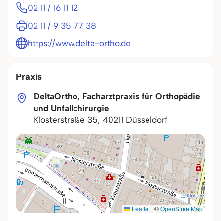
02 11 / 16 11 12
02 11 / 9 35 77 38
https://www.delta-ortho.de
Praxis
DeltaOrtho, Facharztpraxis für Orthopädie
und Unfallchirurgie
Klosterstraße 35
,
40211
Düsseldorf
Leaflet
|
©
OpenStreetMap