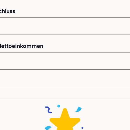
chluss
-Nettoeinkommen
men