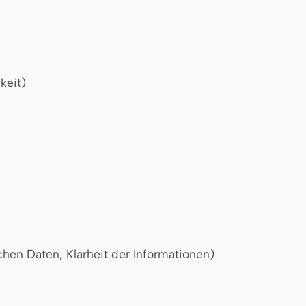
keit)
eden
ufrieden
chen Daten, Klarheit der Informationen)
eden
ufrieden