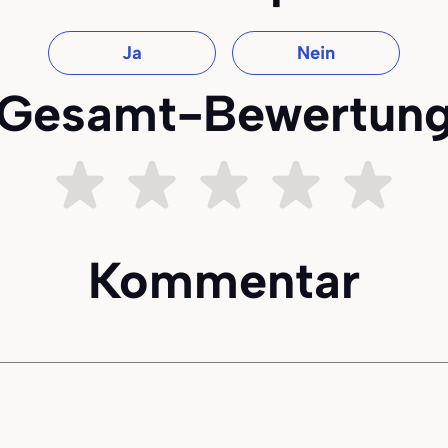
Ja
Nein
Gesamt-Bewertun
Sehr unzufrieden
Ziemlich unzufrieden
Teils teils
Ziemlich zufri
Sehr z
Kommentar