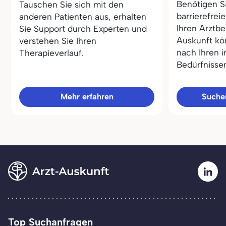
Benötigen S
Tauschen Sie sich mit den
barrierefrei
anderen Patienten aus, erhalten
Ihren Arztbe
Sie Support durch Experten und
Auskunft kö
verstehen Sie Ihren
nach Ihren i
Therapieverlauf.
Bedürfnisse
Mehr erfahren
Sucher
Top Suchanfragen